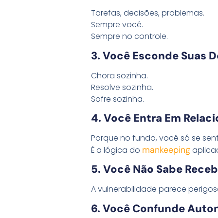
Tarefas, decisões, problemas.
Sempre você.
Sempre no controle.
3. Você Esconde Suas D
Chora sozinha.
Resolve sozinha.
Sofre sozinha.
4. Você Entra Em Rela
Porque no fundo, você só se sent
mankeeping
É a lógica do
aplica
5. Você Não Sabe Rece
A vulnerabilidade parece perigo
6. Você Confunde Auto