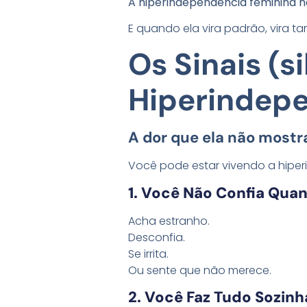
A hiperindependência feminina n
E quando ela vira padrão, vira t
Os Sinais (s
Hiperindep
A dor que ela não most
Você pode estar vivendo a hiper
1. Você Não Confia Qua
Acha estranho.
Desconfia.
Se irrita.
Ou sente que não merece.
2. Você Faz Tudo Sozin