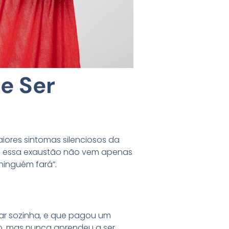
e Ser
iores sintomas silenciosos da
. E essa exaustão não vem apenas
 ninguém fará”.
rar sozinha, e que pagou um
ro, mas nunca aprendeu a ser