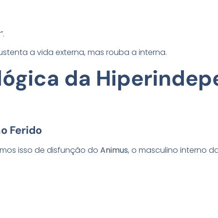
”.
stenta a vida externa, mas rouba a interna.
ológica da Hiperinde
o Ferido
amos isso de disfunção do
Animus
, o masculino interno d