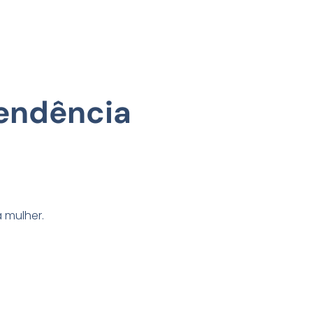
pendência
a mulher.