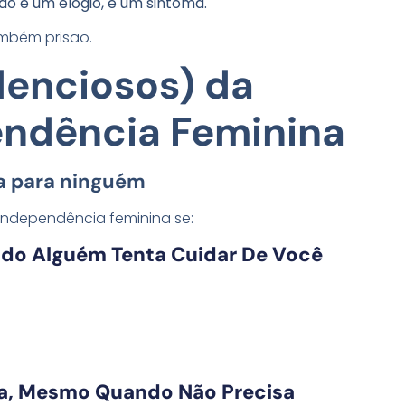
ão é um elogio, é um sintoma.
ambém prisão.
ilenciosos) da
endência Feminina
ra para ninguém
independência feminina se:
ndo Alguém Tenta Cuidar De Você
ha, Mesmo Quando Não Precisa