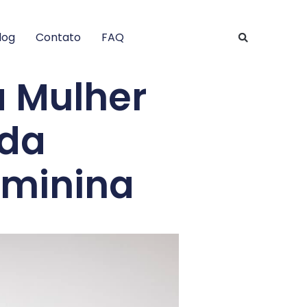
log
Contato
FAQ
a Mulher
 da
eminina