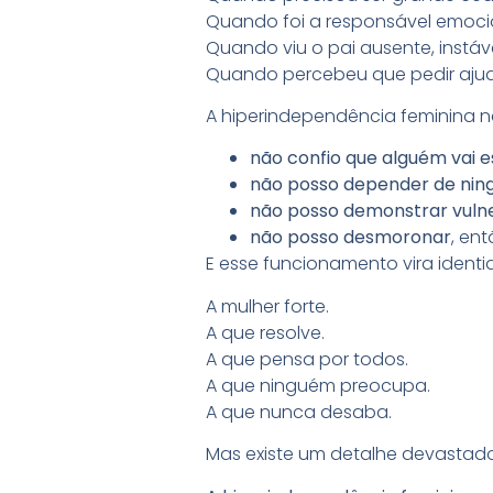
Quando foi a responsável emoci
Quando viu o pai ausente, instáve
Quando percebeu que pedir ajuda
A hiperindependência feminina n
não confio que alguém vai e
não posso depender de ni
não posso demonstrar vulne
não posso desmoronar
, ent
E esse funcionamento vira identi
A mulher forte.
A que resolve.
A que pensa por todos.
A que ninguém preocupa.
A que nunca desaba.
Mas existe um detalhe devastado