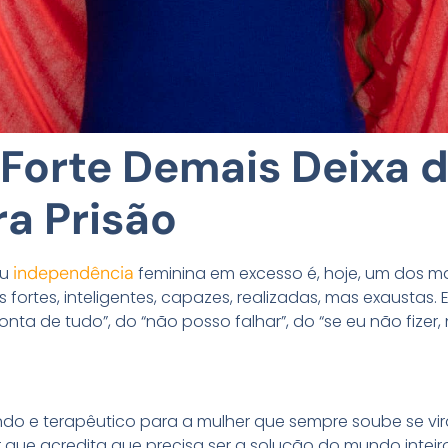
Forte Demais Deixa d
ra Prisão
independência
ou
feminina em excesso é, hoje, um dos ma
fortes, inteligentes, capazes, realizadas, mas exaustas
nta de tudo”, do “não posso falhar”, do “se eu não fizer,
ndo e terapêutico para a mulher que sempre soube se vi
er que acredita que precisa ser a solução do mundo intei