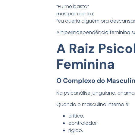
“Eu me basto”
mas por dentro
“eu queria alguém pra descansar
A hiperindependência feminina su
A Raiz Psic
Feminina
O Complexo do Masculin
Na psicanálise junguiana, cham
Quando o masculino interno é:
crítico,
controlador,
rígido,