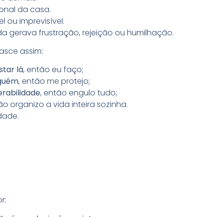
onal da casa.
l ou imprevisível.
 gerava frustração, rejeição ou humilhação.
asce assim:
star lá
, então eu faço;
nguém
, então me protejo;
rabilidade
, então engulo tudo;
ão organizo a vida inteira sozinha.
dade.
r: