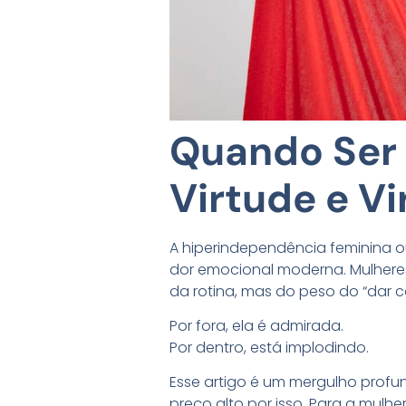
Quando Ser 
Virtude e Vi
A hiperindependência feminina 
dor emocional moderna. Mulheres 
da rotina, mas do peso do “dar co
Por fora, ela é admirada.
Por dentro, está implodindo.
Esse artigo é um mergulho profu
preço alto por isso. Para a mulh