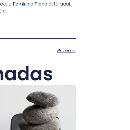
ada, o
Feminino Pleno
está aqui.
 é.
Próximo
nadas