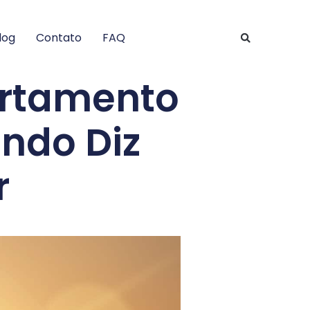
log
Contato
FAQ
ortamento
ndo Diz
r