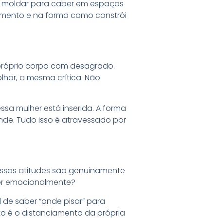
se moldar para caber em espaços
amento e na forma como constrói
próprio corpo com desagrado.
lhar, a mesma crítica. Não
sa mulher está inserida. A forma
nde. Tudo isso é atravessado por
dessas atitudes são genuinamente
er emocionalmente?
 de saber “onde pisar” para
sto é o distanciamento da própria