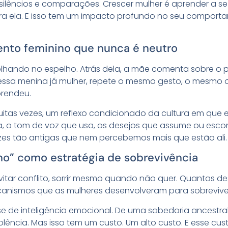
silêncios e comparações. Crescer mulher é aprender a 
ra ela. E isso tem um impacto profundo no seu comport
nto feminino que nunca é neutro
lhando no espelho. Atrás dela, a mãe comenta sobre o 
 essa menina já mulher, repete o mesmo gesto, o mesmo o
prendeu.
tas vezes, um reflexo condicionado da cultura em que es
, o tom de voz que usa, os desejos que assume ou esco
ezes tão antigas que nem percebemos mais que estão ali.
o” como estratégia de sobrevivência
vitar conflito, sorrir mesmo quando não quer. Quantas 
anismos que as mulheres desenvolveram para sobreviv
se de inteligência emocional. De uma sabedoria ancestral
iolência. Mas isso tem um custo. Um alto custo. E esse cu