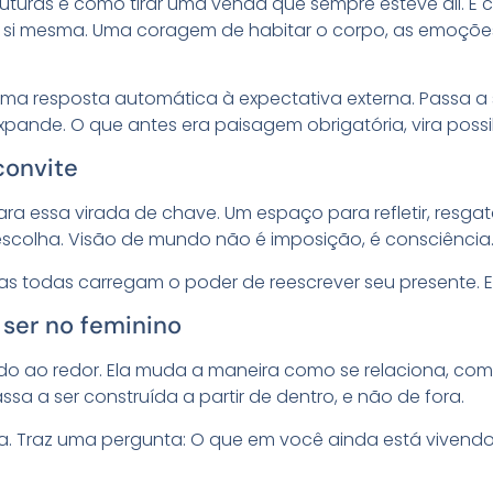
turas é como tirar uma venda que sempre esteve ali. E 
 si mesma. Uma coragem de habitar o corpo, as emoçõe
ma resposta automática à expectativa externa. Passa a
xpande. O que antes era paisagem obrigatória, vira possi
convite
a essa virada de chave. Um espaço para refletir, resgatar 
scolha. Visão de mundo não é imposição, é consciência
as todas carregam o poder de reescrever seu presente. E
 ser no feminino
udo ao redor. Ela muda a maneira como se relaciona, c
sa a ser construída a partir de dentro, e não de fora.
ta. Traz uma pergunta: O que em você ainda está vivendo